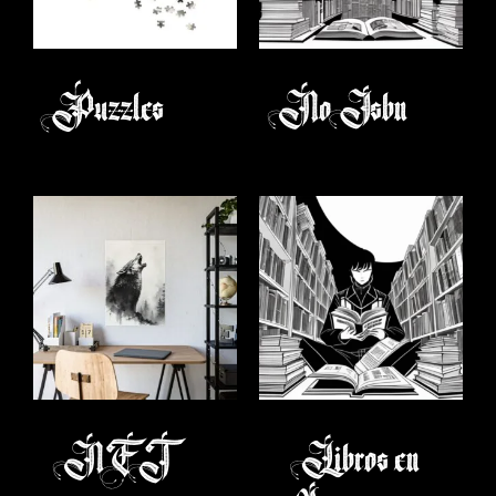
Puzzles
No Isbn
(12)
(3)
NFT
Libros en
(1)