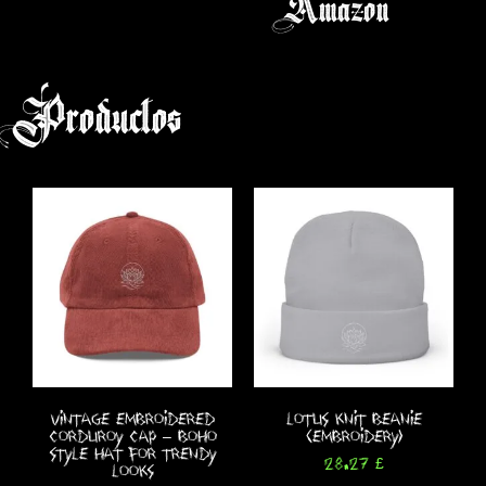
Amazon
(5)
Productos
Vintage Embroidered
Lotus Knit Beanie
Corduroy Cap – Boho
(Embroidery)
Style Hat for Trendy
28.27
£
Looks