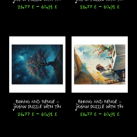
26.77
£
-
60.91
£
26.77
£
-
60.91
£
Seleccionar opciones
Seleccionar opciones
Bhang and Renge –
Bhang and Renge –
Jigsaw Puzzle with Tin
Jigsaw Puzzle with Tin
26.77
£
-
60.91
£
26.77
£
-
60.91
£
Seleccionar opciones
Seleccionar opciones