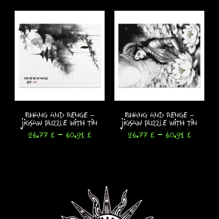
Bhang and Renge –
Bhang and Renge –
Jigsaw Puzzle with Tin
Jigsaw Puzzle with Tin
26.77
£
-
60.91
£
26.77
£
-
60.91
£
Seleccionar opciones
Seleccionar opciones