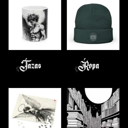
Tazas
Ropa
(6)
(4)