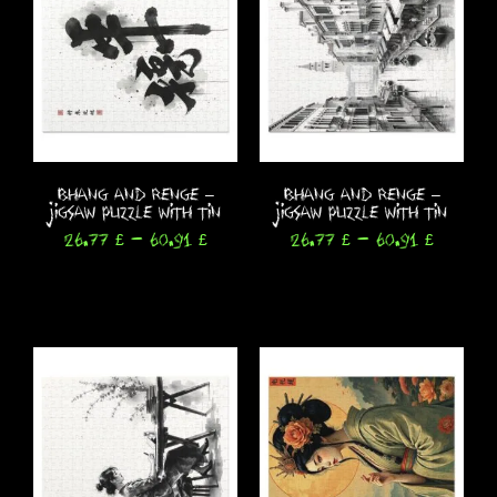
Bhang and Renge –
Bhang and Renge –
Jigsaw Puzzle with Tin
Jigsaw Puzzle with Tin
26.77
£
-
60.91
£
26.77
£
-
60.91
£
Seleccionar opciones
Seleccionar opciones