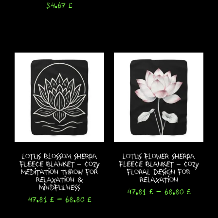
34.67
£
Seleccionar opciones
Seleccionar opciones
Lotus Blossom Sherpa
Lotus Flower Sherpa
Fleece Blanket – Cozy
Fleece Blanket – Cozy
Meditation Throw for
Floral Design for
Relaxation &
Relaxation
Mindfulness
47.81
£
-
68.80
£
47.81
£
-
68.80
£
Seleccionar opciones