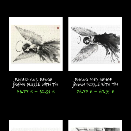
Seleccionar opciones
Bhang and Renge –
Bhang and Renge –
Jigsaw Puzzle with Tin
Jigsaw Puzzle with Tin
26.77
£
-
60.91
£
26.77
£
-
60.91
£
Seleccionar opciones
Seleccionar opciones