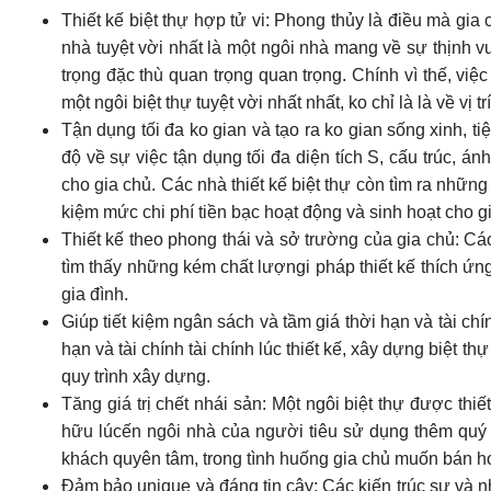
Thiết kế biệt thự hợp tử vi: Phong thủy là điều mà gia
nhà tuyệt vời nhất là một ngôi nhà mang về sự thịnh 
trọng đặc thù quan trọng quan trọng. Chính vì thế, vi
một ngôi biệt thự tuyệt vời nhất nhất, ko chỉ là là về vị
Tận dụng tối đa ko gian và tạo ra ko gian sống xinh, ti
độ về sự việc tận dụng tối đa diện tích S, cấu trúc, án
cho gia chủ. Các nhà thiết kế biệt thự còn tìm ra những
kiệm mức chi phí tiền bạc hoạt động và sinh hoạt cho gi
Thiết kế theo phong thái và sở trường của gia chủ: Các
tìm thấy những kém chất lượngi pháp thiết kế thích ứ
gia đình.
Giúp tiết kiệm ngân sách và tầm giá thời hạn và tài chín
hạn và tài chính tài chính lúc thiết kế, xây dựng biệt t
quy trình xây dựng.
Tăng giá trị chết nhái sản: Một ngôi biệt thự được thiế
hữu lúcến ngôi nhà của người tiêu sử dụng thêm quý p
khách quyên tâm, trong tình huống gia chủ muốn bán h
Đảm bảo unique và đáng tin cậy: Các kiến trúc sư và n