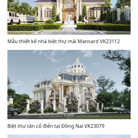
Mẫu thiết kế nhà biệt thự mái Mansard VK23112
Biệt thự tân cổ điển tại Đồng Nai VK23079