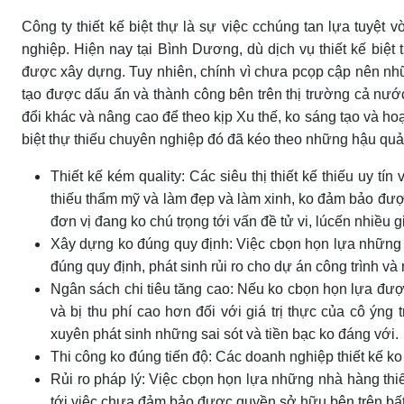
Công ty thiết kế biệt thự là sự việc cchúng tan lựa tuyệt
nghiệp. Hiện nay tại Bình Dương, dù dịch vụ thiết kế biệ
được xây dựng. Tuy nhiên, chính vì chưa pcọp cập nên những
tạo được dấu ấn và thành công bên trên thị trường cả nước
đổi khác và nâng cao để theo kịp Xu thế, ko sáng tạo và hoạ
biệt thự thiếu chuyên nghiệp đó đã kéo theo những hậu quả r
Thiết kế kém quality: Các siêu thị thiết kế thiếu uy tí
thiếu thẩm mỹ và làm đẹp và làm xinh, ko đảm bảo được 
đơn vị đang ko chú trọng tới vấn đề tử vi, lúcến nhiều
Xây dựng ko đúng quy định: Việc cbọn họn lựa những d
đúng quy định, phát sinh rủi ro cho dự án công trình và 
Ngân sách chi tiêu tăng cao: Nếu ko cbọn họn lựa được 
và bị thu phí cao hơn đối với giá trị thực của cô ýn
xuyên phát sinh những sai sót và tiền bạc ko đáng với.
Thi công ko đúng tiến độ: Các doanh nghiệp thiết kế ko 
Rủi ro pháp lý: Việc cbọn họn lựa những nhà hàng thiết
tới việc chưa đảm bảo được quyền sở hữu bên trên bất