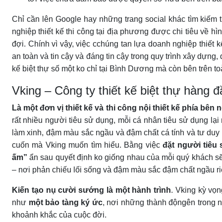
Chỉ cần lên Google hay những trang social khác tìm kiếm t
nghiệp thiết kế thi công tại địa phương được chi tiêu về hì
đợi. Chính vì vậy, việc cchúng tan lựa doanh nghiệp thiết k
an toàn và tin cậy và đáng tin cậy trong quy trình xây dựng
kế biệt thự số một ko chỉ tại Bình Dương mà còn bên trên t
Vking – Công ty thiết kế biệt thự hàng 
Là một đơn vị thiết kế và thi công nội thiết kế phía bên 
rất nhiều người tiêu sử dụng, mỗi cá nhân tiêu sử dụng l
làm xinh, đậm màu sắc ngầu và đậm chất cá tính và tư duy 
cuốn mà Vking muốn tìm hiểu. Bằng việc
đặt người tiêu
ấm”
ẩn sau quyết định ko giống nhau của mỗi quý khách sẽ
– nơi phản chiếu lối sống và đậm màu sắc đậm chất ngầu ri
Kiến tạo nụ cười sướng là một hành trình
. Vking kỳ vọn
như
một bảo tàng ký ức
, nơi những thành độngên trong 
khoảnh khắc của cuộc đời.